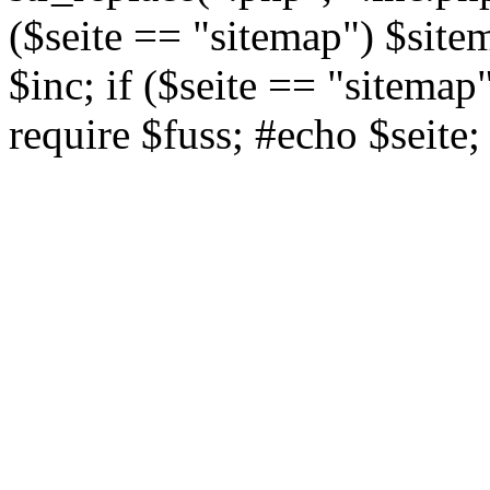
($seite == "sitemap") $site
$inc; if ($seite == "sitemap
require $fuss; #echo $seite;