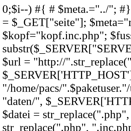
0;$i--) #{ # $meta.="../"; #}
= $_GET["seite"]; $meta="
$kopf="kopf.inc.php"; $fus
substr($_SERVER["SERVE
$url = "http://".str_replace
$_SERVER['HTTP_HOST'])."/
"/home/pacs/".$paketuser."/
"daten/", $_SERVER['HTTP_
$datei = str_replace(".php",
str_replace(".php", ".inc.ph